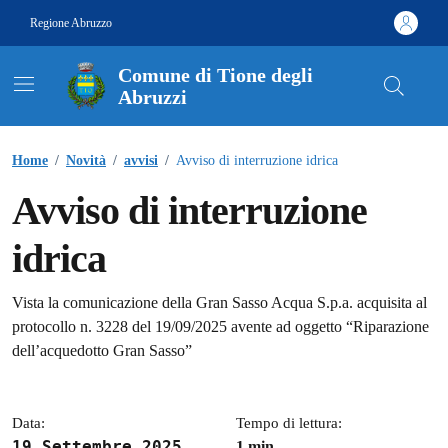
Vai ai contenuti
Vai al footer
Regione Abruzzo
Comune di Tione degli
Abruzzi
Contenuti in evidenza
Home
/
Novità
/
avvisi
/
Avviso di interruzione idrica
Avviso di interruzione
idrica
Dettagli della notizia
Vista la comunicazione della Gran Sasso Acqua S.p.a. acquisita al
protocollo n. 3228 del 19/09/2025 avente ad oggetto “Riparazione
dell’acquedotto Gran Sasso”
Data:
Tempo di lettura:
19 Settembre 2025
1 min