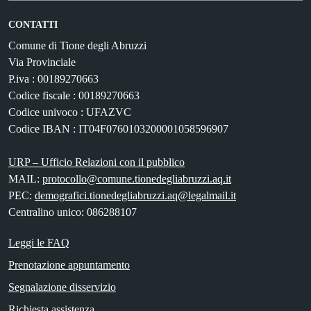
CONTATTI
Comune di Tione degli Abruzzi
Via Provinciale
P.iva : 00189270663
Codice fiscale : 00189270663
Codice univoco : UFAZVC
Codice IBAN : IT04F0760103200001058596907
URP – Ufficio Relazioni con il pubblico
MAIL:
protocollo@comune.tionedegliabruzzi.aq.it
PEC:
demografici.tionedegliabruzzi.aq@legalmail.it
Centralino unico: 086288107
Leggi le FAQ
Prenotazione appuntamento
Segnalazione disservizio
Richiesta assistenza