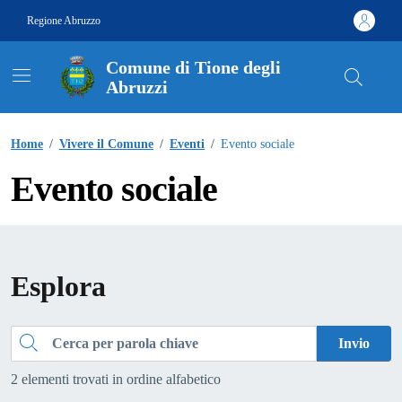
Vai ai contenuti
Vai al footer
Regione Abruzzo
Comune di Tione degli
Abruzzi
Contenuti in evidenza
Home
/
Vivere il Comune
/
Eventi
/
Evento sociale
Evento sociale
Esplora
Cerca
Invio
2 elementi trovati in ordine alfabetico