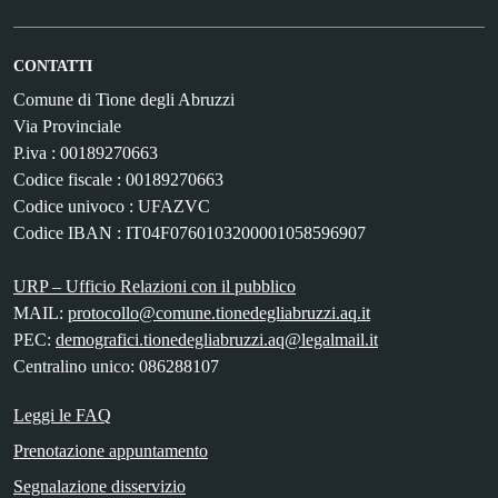
CONTATTI
Comune di Tione degli Abruzzi
Via Provinciale
P.iva : 00189270663
Codice fiscale : 00189270663
Codice univoco : UFAZVC
Codice IBAN : IT04F0760103200001058596907
URP – Ufficio Relazioni con il pubblico
MAIL:
protocollo@comune.tionedegliabruzzi.aq.it
PEC:
demografici.tionedegliabruzzi.aq@legalmail.it
Centralino unico: 086288107
Leggi le FAQ
Prenotazione appuntamento
Segnalazione disservizio