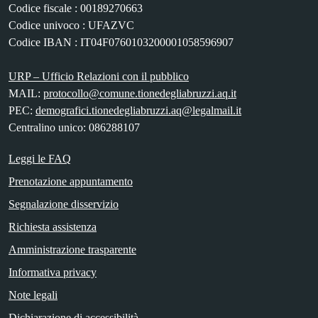
Codice fiscale : 00189270663
Codice univoco : UFAZVC
Codice IBAN : IT04F0760103200001058596907
URP – Ufficio Relazioni con il pubblico
MAIL:
protocollo@comune.tionedegliabruzzi.aq.it
PEC:
demografici.tionedegliabruzzi.aq@legalmail.it
Centralino unico: 086288107
Leggi le FAQ
Prenotazione appuntamento
Segnalazione disservizio
Richiesta assistenza
Amministrazione trasparente
Informativa privacy
Note legali
Dichiarazione di accessibilità