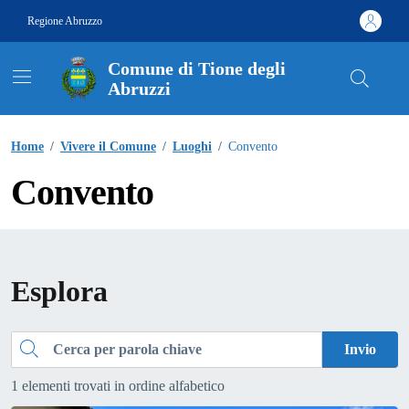
Vai ai contenuti
Vai al footer
Regione Abruzzo
Comune di Tione degli
Abruzzi
Contenuti in evidenza
Home
/
Vivere il Comune
/
Luoghi
/
Convento
Convento
Esplora
Cerca
Invio
1 elementi trovati in ordine alfabetico