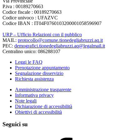
Via Provinciale
P.iva : 00189270663
Codice fiscale : 00189270663
Codice univoco : UFAZVC
Codice IBAN : IT04F0760103200001058596907
URP – Ufficio Relazioni con il pubblico
MAIL:
protocollo@comune.tionedegliabruzzi.aq.it
PEC:
demografici.tionedegliabruzzi.aq@legalmail.it
Centralino unico: 086288107
Leggi le FAQ
Prenotazione appuntamento
Segnalazione disservizio
Richiesta assistenza
Amministrazione trasparente
Informativa privacy
Note legali
Dichiarazione di accessibilità
Obiettivi di accessibilità
Seguici su